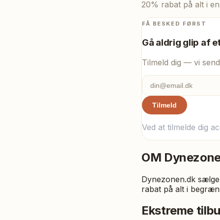
20% rabat på alt i e
FÅ BESKED FØRST
Gå aldrig glip af e
Tilmeld dig — vi send
Tilmeld
Ved at tilmelde dig a
OM
Dynezone
Dynezonen.dk sælger
rabat på alt i begræn
Ekstreme til