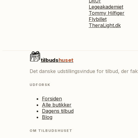
DitUr
Legeakademiet
Tommy Hilfiger
Flybillet
TheraLight.dk
tilbuds
huset
Det danske udstillingsvindue for tilbud, der f
UDFORSK
Forsiden
Alle butikker
Dagens tilbud
Blog
OM TILBUDSHUSET