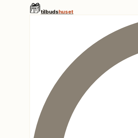
tilbuds
huset