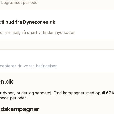
n begrænset periode.
t tilbud fra
Dynezonen.dk
er en mail, så snart vi finder nye koder.
ccepterer du vores
betingelser
n.dk
 dyner, puder og sengetøj. Find kampagner med op til 67
sede perioder.
budskampagner