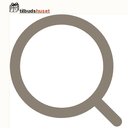
tilbuds
huset