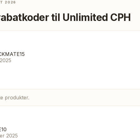
ST 2026
rabatkoder til
Unlimited CPH
ECKMATE15
 2025
e produkter.
E10
er 2025