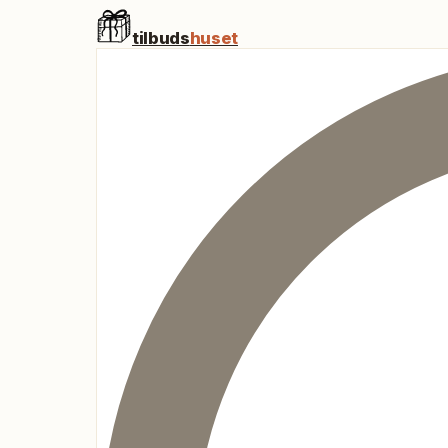
tilbuds
huset