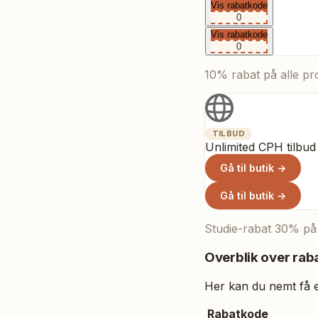
Vis rabatkode
0
Vis rabatkode
0
10% rabat på alle pr
TILBUD
Unlimited CPH tilbud
Gå til butik →
Gå til butik →
Studie-rabat 30% på 
Overblik over raba
Her kan du nemt få et
Rabatkode