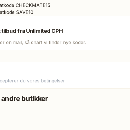
batkode CHECKMATE15
atkode SAVE10
t tilbud fra
Unlimited CPH
er en mail, så snart vi finder nye koder.
ccepterer du vores
betingelser
 andre butikker