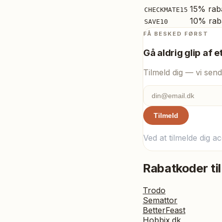
15% ra
CHECKMATE15
10% rab
SAVE10
FÅ BESKED FØRST
Gå aldrig glip af e
Tilmeld dig — vi send
Tilmeld
Ved at tilmelde dig a
Rabatkoder til
Trodo
Semattor
BetterFeast
Hobbix.dk