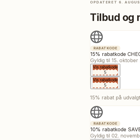
OPDATERET
6. AUGU
Tilbud og 
RABATKODE
15% rabatkode CH
Gyldig til
15. oktober
Vis rabatkode
5
Vis rabatkode
5
15% rabat på udvalgt
RABATKODE
10% rabatkode SAV
Gyldig til
02. novemb