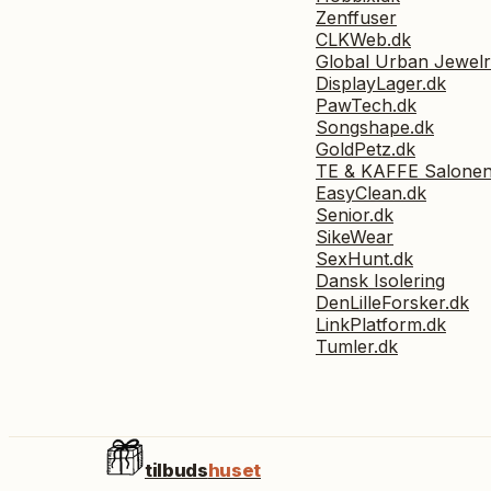
Zenffuser
CLKWeb.dk
Global Urban Jewel
DisplayLager.dk
PawTech.dk
Songshape.dk
GoldPetz.dk
TE & KAFFE Salone
EasyClean.dk
Senior.dk
SikeWear
SexHunt.dk
Dansk Isolering
DenLilleForsker.dk
LinkPlatform.dk
Tumler.dk
tilbuds
huset