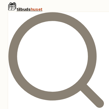
tilbuds
huset