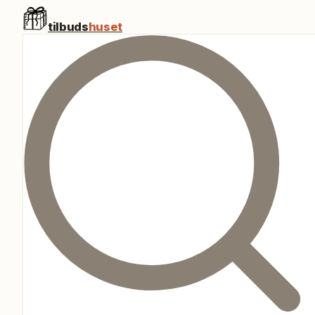
tilbuds
huset