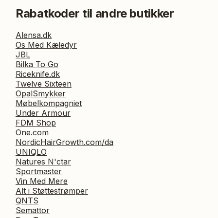
Rabatkoder til andre butikker
Alensa.dk
Os Med Kæledyr
JBL
Bilka To Go
Riceknife.dk
Twelve Sixteen
OpalSmykker
Møbelkompagniet
Under Armour
FDM Shop
One.com
NordicHairGrowth.com/da
UNIQLO
Natures N'ctar
Sportmaster
Vin Med Mere
Alt i Støttestrømper
QNTS
Semattor