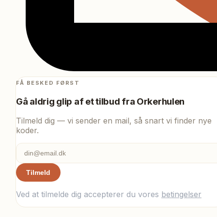
FÅ BESKED FØRST
Gå aldrig glip af et tilbud fra
Orkerhulen
Tilmeld dig — vi sender en mail, så snart vi finder nye
koder.
Tilmeld
Ved at tilmelde dig accepterer du vores
betingelser