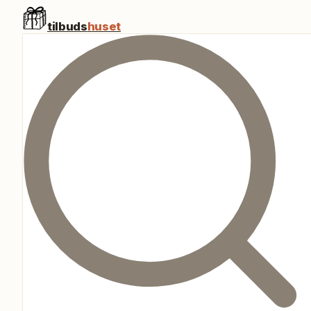
tilbuds
huset