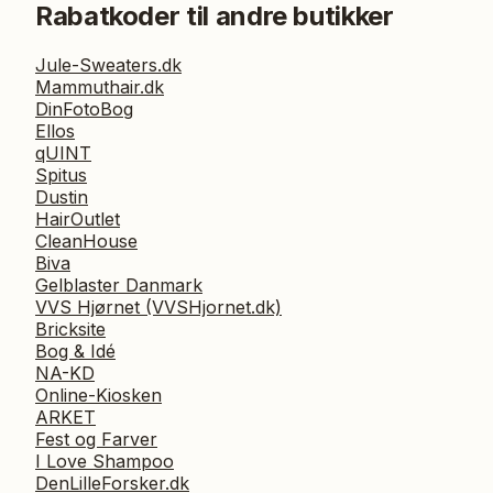
Rabatkoder til andre butikker
Jule-Sweaters.dk
Mammuthair.dk
DinFotoBog
Ellos
qUINT
Spitus
Dustin
HairOutlet
CleanHouse
Biva
Gelblaster Danmark
VVS Hjørnet (VVSHjornet.dk)
Bricksite
Bog & Idé
NA-KD
Online-Kiosken
ARKET
Fest og Farver
I Love Shampoo
DenLilleForsker.dk