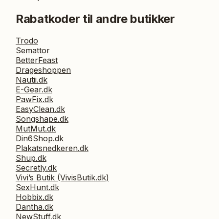
Rabatkoder til andre butikker
Trodo
Semattor
BetterFeast
Drageshoppen
Nautii.dk
E-Gear.dk
PawFix.dk
EasyClean.dk
Songshape.dk
MutMut.dk
Din6Shop.dk
Plakatsnedkeren.dk
Shup.dk
Secretly.dk
Vivi’s Butik (VivisButik.dk)
SexHunt.dk
Hobbix.dk
Dantha.dk
NewStuff.dk