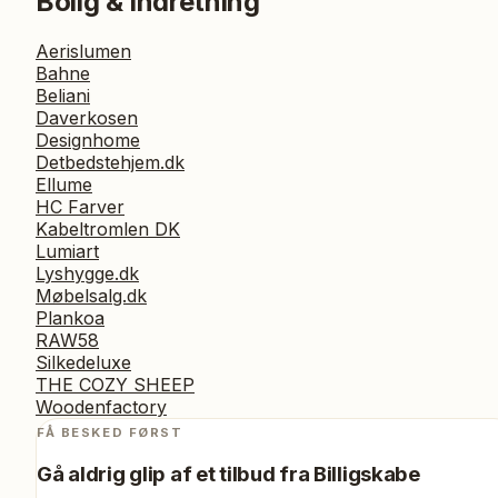
Bolig & Indretning
Aerislumen
Bahne
Beliani
Daverkosen
Designhome
Detbedstehjem.dk
Ellume
HC Farver
Kabeltromlen DK
Lumiart
Lyshygge.dk
Møbelsalg.dk
Plankoa
RAW58
Silkedeluxe
THE COZY SHEEP
Woodenfactory
FÅ BESKED FØRST
Gå aldrig glip af et tilbud fra
Billigskabe