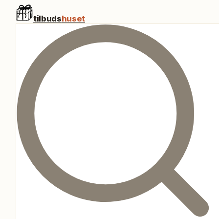
tilbuds
huset