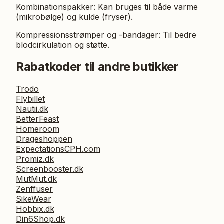
Kombinationspakker: Kan bruges til både varme
(mikrobølge) og kulde (fryser).
Kompressionsstrømper og -bandager: Til bedre
blodcirkulation og støtte.
Rabatkoder til andre butikker
Trodo
Flybillet
Nautii.dk
BetterFeast
Homeroom
Drageshoppen
ExpectationsCPH.com
Promiz.dk
Screenbooster.dk
MutMut.dk
Zenffuser
SikeWear
Hobbix.dk
Din6Shop.dk