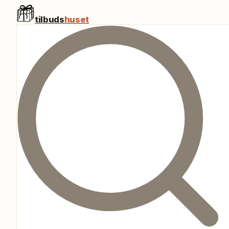
tilbuds
huset