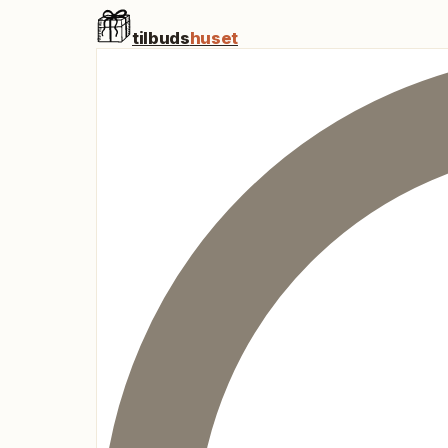
tilbuds
huset