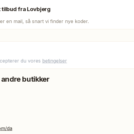
t tilbud fra
Lovbjerg
er en mail, så snart vi finder nye koder.
ccepterer du vores
betingelser
 andre butikker
om/da