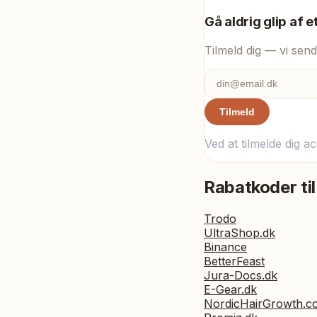
Gå aldrig glip af e
Tilmeld dig — vi send
Tilmeld
Ved at tilmelde dig a
Rabatkoder til
Trodo
UltraShop.dk
Binance
BetterFeast
Jura-Docs.dk
E-Gear.dk
NordicHairGrowth.c