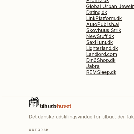
Promiz.dk
Global Urban Jewel
Dating.dk
LinkPlatform.dk
AutoPublish.ai
Skovhuus Strik
NewStuff.dk
SexHunt.dk
Lighterland.dk
Landjord.com
Din6Shop.dk
Jabra
REMSleep.dk
tilbuds
huset
Det danske udstillingsvindue for tilbud, der f
UDFORSK