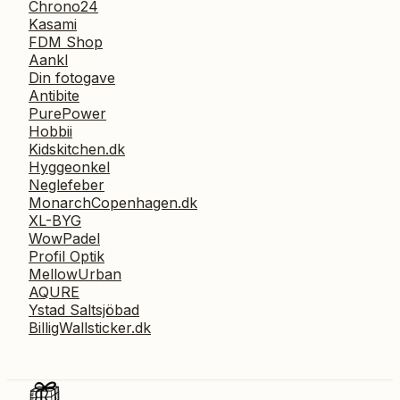
Chrono24
Kasami
FDM Shop
Aankl
Din fotogave
Antibite
PurePower
Hobbii
Kidskitchen.dk
Hyggeonkel
Neglefeber
MonarchCopenhagen.dk
XL-BYG
WowPadel
Profil Optik
MellowUrban
AQURE
Ystad Saltsjöbad
BilligWallsticker.dk