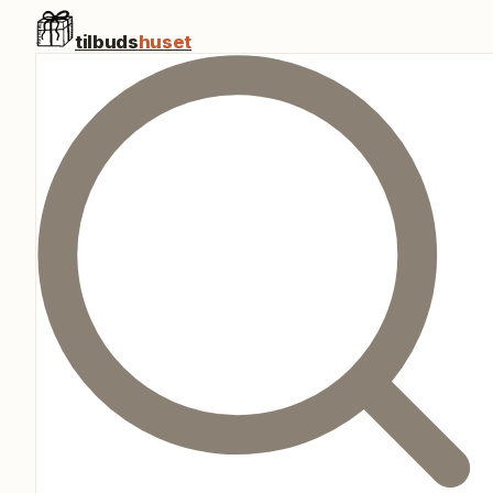
tilbuds
huset