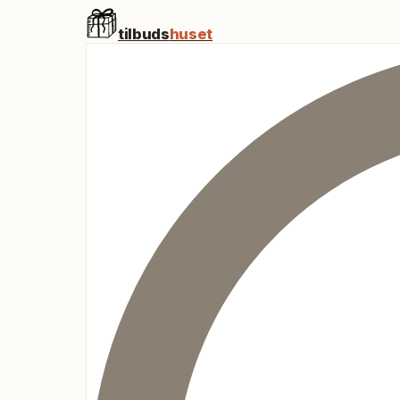
tilbuds
huset