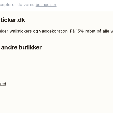
ccepterer du vores
betingelser
sticker.dk
sælger wallstickers og vægdekoration. Få 15% rabat på alle 
 andre butikker
ked