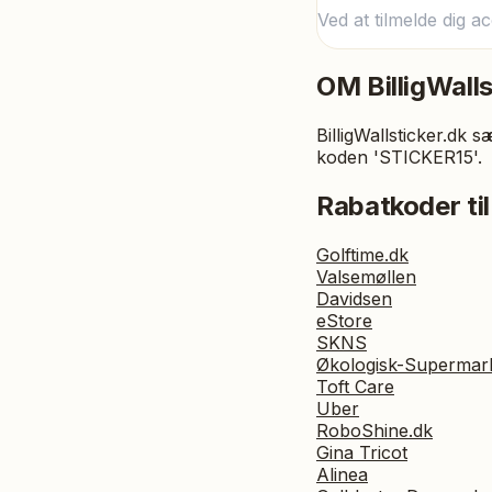
Ved at tilmelde dig a
OM
BilligWall
BilligWallsticker.dk 
koden 'STICKER15'.
Rabatkoder til
Golftime.dk
Valsemøllen
Davidsen
eStore
SKNS
Økologisk-Supermar
Toft Care
Uber
RoboShine.dk
Gina Tricot
Alinea