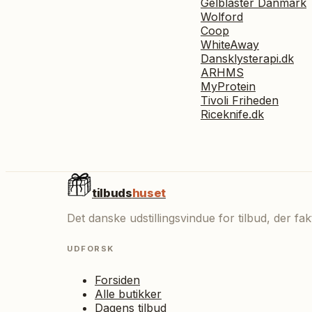
Gelblaster Danmark
Wolford
Coop
WhiteAway
Dansklysterapi.dk
ARHMS
MyProtein
Tivoli Friheden
Riceknife.dk
tilbuds
huset
Det danske udstillingsvindue for tilbud, der f
UDFORSK
Forsiden
Alle butikker
Dagens tilbud