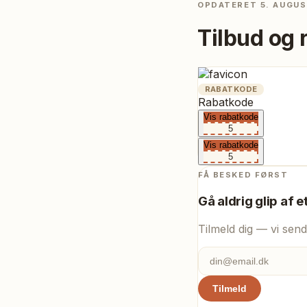
OPDATERET
5. AUGUS
Tilbud og 
RABATKODE
Rabatkode
Vis rabatkode
5
Vis rabatkode
5
FÅ BESKED FØRST
Gå aldrig glip af e
Tilmeld dig — vi send
Tilmeld