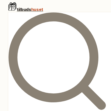
tilbuds
huset