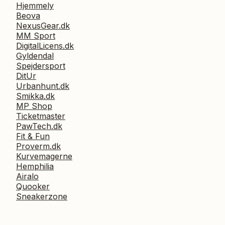
Hjemmely
Beova
NexusGear.dk
MM Sport
DigitalLicens.dk
Gyldendal
Spejdersport
DitUr
Urbanhunt.dk
Smikka.dk
MP Shop
Ticketmaster
PawTech.dk
Fit & Fun
Proverm.dk
Kurvemagerne
Hemphilia
Airalo
Quooker
Sneakerzone