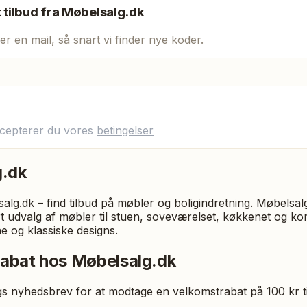
t tilbud fra
Møbelsalg.dk
er en mail, så snart vi finder nye koder.
ccepterer du vores
betingelser
g.dk
alg.dk – find tilbud på møbler og boligindretning. Møbelsal
 udvalg af møbler til stuen, soveværelset, køkkenet og kon
e og klassiske designs.
rabat hos Møbelsalg.dk
gs nyhedsbrev for at modtage en velkomstrabat på 100 kr til