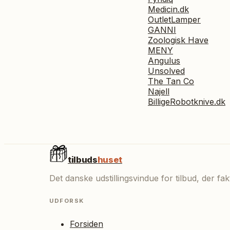
Medicin.dk
OutletLamper
GANNI
Zoologisk Have
MENY
Angulus
Unsolved
The Tan Co
Najell
BilligeRobotknive.dk
tilbuds
huset
Det danske udstillingsvindue for tilbud, der f
UDFORSK
Forsiden