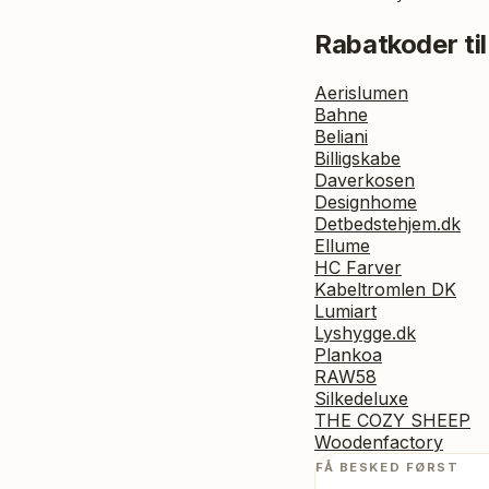
Rabatkoder til
Aerislumen
Bahne
Beliani
Billigskabe
Daverkosen
Designhome
Detbedstehjem.dk
Ellume
HC Farver
Kabeltromlen DK
Lumiart
Lyshygge.dk
Plankoa
RAW58
Silkedeluxe
THE COZY SHEEP
Woodenfactory
FÅ BESKED FØRST