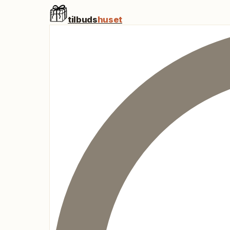
tilbuds
huset