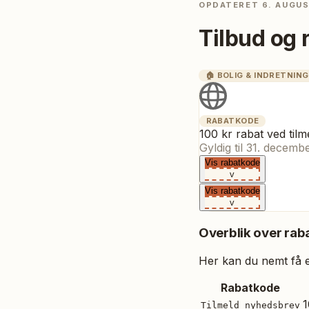
OPDATERET
6. AUGU
Tilbud og 
🏠
BOLIG & INDRETNING
RABATKODE
100 kr rabat ved tilm
Gyldig til
31. decemb
Vis rabatkode
v
Vis rabatkode
v
Overblik over raba
Her kan du nemt få et
Rabatkode
1
Tilmeld nyhedsbrev