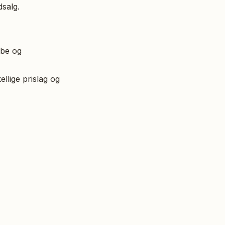
dsalg.
abe og
llige prislag og