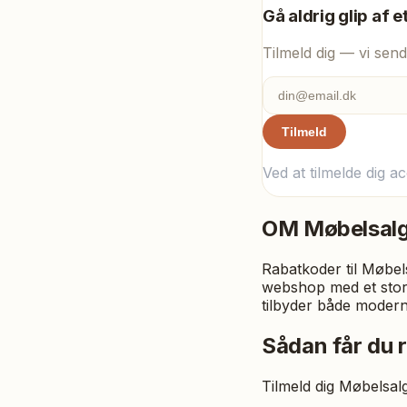
Gå aldrig glip af e
Tilmeld dig — vi send
Tilmeld
Ved at tilmelde dig a
OM
Møbelsal
Rabatkoder til Møbels
webshop med et stort
tilbyder både modern
Sådan får du 
Tilmeld dig Møbelsal