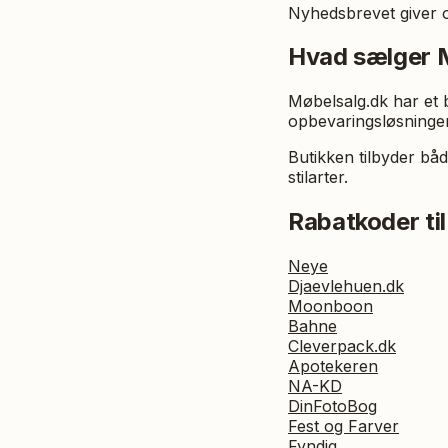
Nyhedsbrevet giver og
Hvad sælger 
Møbelsalg.dk har et 
opbevaringsløsninger
Butikken tilbyder båd
stilarter.
Rabatkoder til
Neye
Djaevlehuen.dk
Moonboon
Bahne
Cleverpack.dk
Apotekeren
NA-KD
DinFotoBog
Fest og Farver
Fyndiq