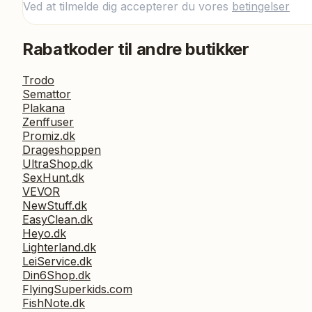
Ved at tilmelde dig accepterer du vores
betingelser
Rabatkoder til andre butikker
Trodo
Semattor
Plakana
Zenffuser
Promiz.dk
Drageshoppen
UltraShop.dk
SexHunt.dk
VEVOR
NewStuff.dk
EasyClean.dk
Heyo.dk
Lighterland.dk
LeiService.dk
Din6Shop.dk
FlyingSuperkids.com
FishNote.dk