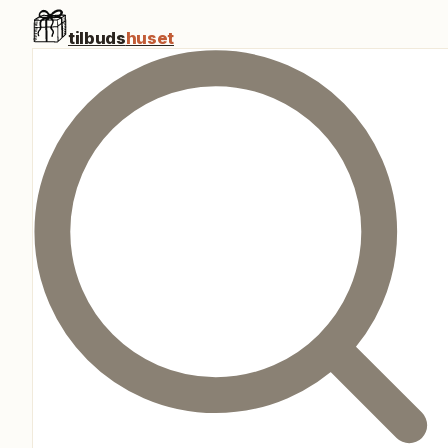
tilbuds
huset