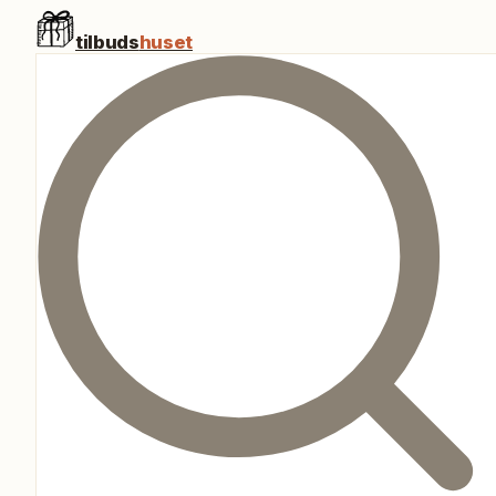
tilbuds
huset