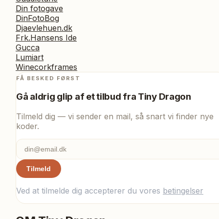
Din fotogave
DinFotoBog
Djaevlehuen.dk
Frk.Hansens Ide
Gucca
Lumiart
Winecorkframes
FÅ BESKED FØRST
Gå aldrig glip af et tilbud fra
Tiny Dragon
Tilmeld dig — vi sender en mail, så snart vi finder nye
koder.
Tilmeld
Ved at tilmelde dig accepterer du vores
betingelser