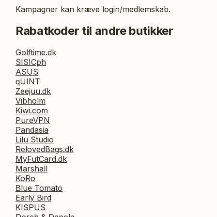
Kampagner kan kræve login/medlemskab.
Rabatkoder til andre butikker
Golftime.dk
SISICph
ASUS
qUINT
Zeejuu.dk
Vibholm
Kiwi.com
PureVPN
Pandasia
Lilu Studio
RelovedBags.dk
MyFutCard.dk
Marshall
KoRo
Blue Tomato
Early Bird
KISPUS
Dorch & Danola