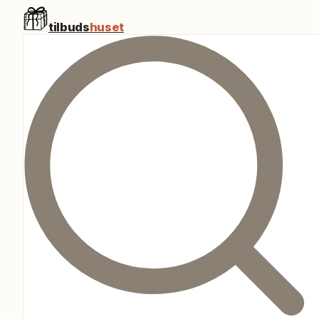
tilbuds
huset