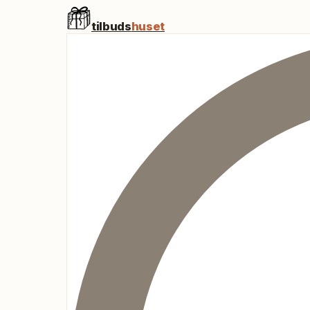
tilbuds
huset