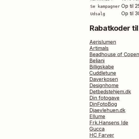
Op til 
Se kampagner
Op til 
Udsalg
Rabatkoder til
Aerislumen
Artimals
Beadhouse of Cope
Beliani
Billigskabe
Cuddletune
Daverkosen
Designhome
Detbedstehjem.dk
Din fotogave
DinFotoBog
Djaevlehuen.dk
Ellume
Frk.Hansens Ide
Gucca
HC Farver