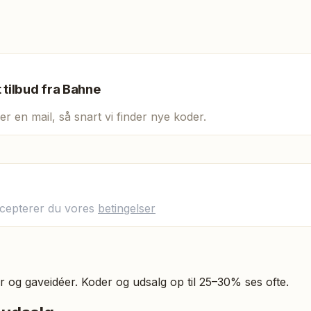
t tilbud fra
Bahne
er en mail, så snart vi finder nye koder.
ccepterer du vores
betingelser
ør og gaveidéer. Koder og udsalg op til 25–30% ses ofte.