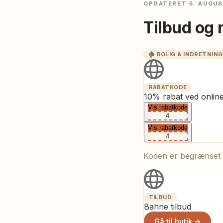
OPDATERET
5. AUGUS
Tilbud og 
🏠
BOLIG & INDRETNING
RABATKODE
10% rabat ved onlin
Vis rabatkode
4
Vis rabatkode
4
Koden er begrænset t
TILBUD
Bahne tilbud
Gå til butik →