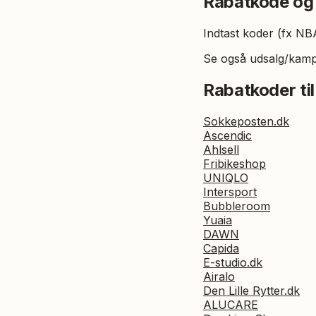
Rabatkode og
Indtast koder (fx N
Se også udsalg/kampa
Rabatkoder til
Sokkeposten.dk
Ascendic
Ahlsell
Fribikeshop
UNIQLO
Intersport
Bubbleroom
Yuaia
DAWN
Capida
E-studio.dk
Airalo
Den Lille Rytter.dk
ALUCARE