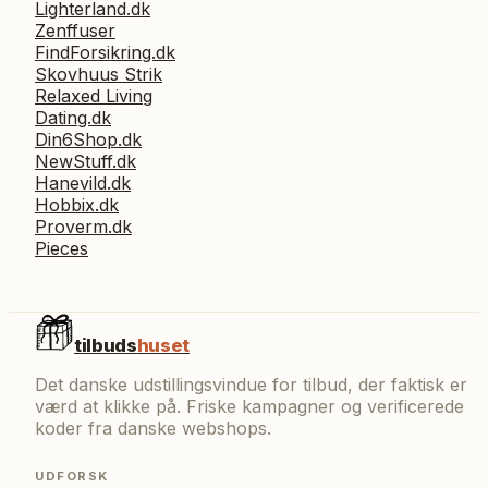
Lighterland.dk
Zenffuser
FindForsikring.dk
Skovhuus Strik
Relaxed Living
Dating.dk
Din6Shop.dk
NewStuff.dk
Hanevild.dk
Hobbix.dk
Proverm.dk
Pieces
tilbuds
huset
Det danske udstillingsvindue for tilbud, der faktisk er
værd at klikke på. Friske kampagner og verificerede
koder fra danske webshops.
UDFORSK