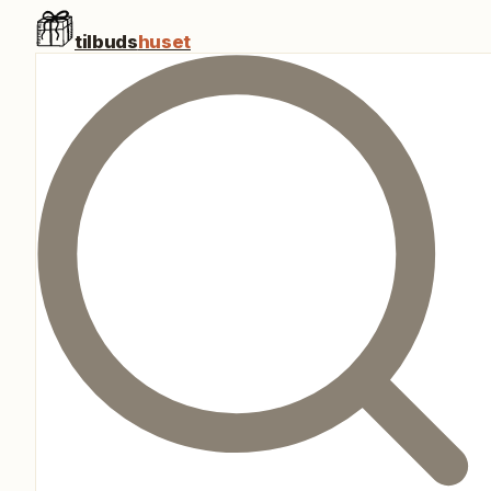
tilbuds
huset