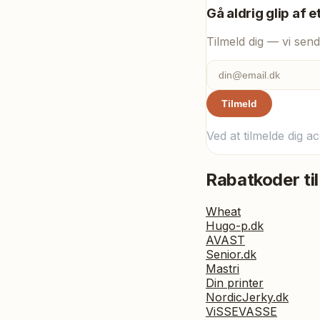
Gå aldrig glip af e
Tilmeld dig — vi send
Tilmeld
Ved at tilmelde dig a
Rabatkoder til
Wheat
Hugo-p.dk
AVAST
Senior.dk
Mastri
Din printer
NordicJerky.dk
ViSSEVASSE