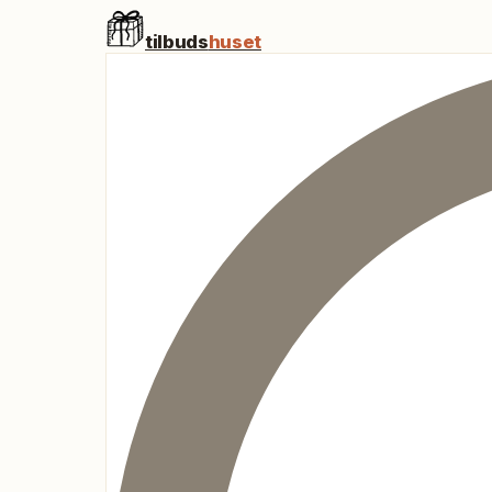
tilbuds
huset