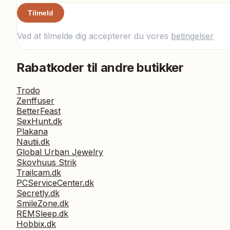
Tilmeld
Ved at tilmelde dig accepterer du vores
betingelser
Rabatkoder til andre butikker
Trodo
Zenffuser
BetterFeast
SexHunt.dk
Plakana
Nautii.dk
Global Urban Jewelry
Skovhuus Strik
Trailcam.dk
PCServiceCenter.dk
Secretly.dk
SmileZone.dk
REMSleep.dk
Hobbix.dk