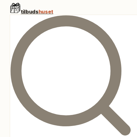
tilbuds
huset