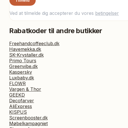
Tilmeld
Ved at tilmelde dig accepterer du vores
betingelser
Rabatkoder til andre butikker
Freehandcoffeeclub.dk
Havemekka.dk
SK-Krystaller.dk
Primo Tours
Greenvibe.dk
Kaspersky
Luxbaby.dk
FLOWR
Vargen & Thor
GEEKD
Decofarver
AliExpress
KISPUS
Screenbooster.dk
Møbelkampagniet