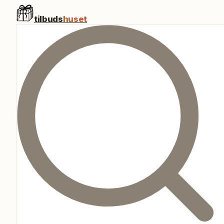
tilbuds
huset