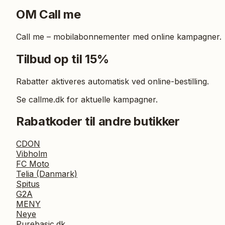
OM
Call me
Call me – mobilabonnementer med online kampagner.
Tilbud op til 15%
Rabatter aktiveres automatisk ved online-bestilling.
Se callme.dk for aktuelle kampagner.
Rabatkoder til andre butikker
CDON
Vibholm
FC Moto
Telia (Danmark)
Spitus
G2A
MENY
Neye
Purebasic.dk