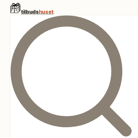
tilbuds
huset