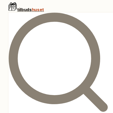
tilbuds
huset