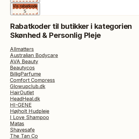
Vis rabatkode
S
Rabatkoder til butikker i kategorien
Skønhed & Personlig Pleje
Allmatters
Australian Bodycare
AVA Beauty
Beautycos
BilligParfume
Comfort Compress
Glowupclub.dk
HairOutlet
HeadHeal.dk
HI-GENE
Højholt Hudpleje
I Love Shampoo
Matas
Shavesafe
The Tan Co