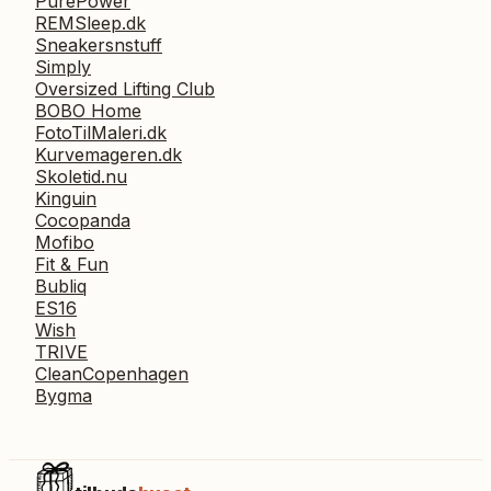
PurePower
REMSleep.dk
Sneakersnstuff
Simply
Oversized Lifting Club
BOBO Home
FotoTilMaleri.dk
Kurvemageren.dk
Skoletid.nu
Kinguin
Cocopanda
Mofibo
Fit & Fun
Bubliq
ES16
Wish
TRIVE
CleanCopenhagen
Bygma