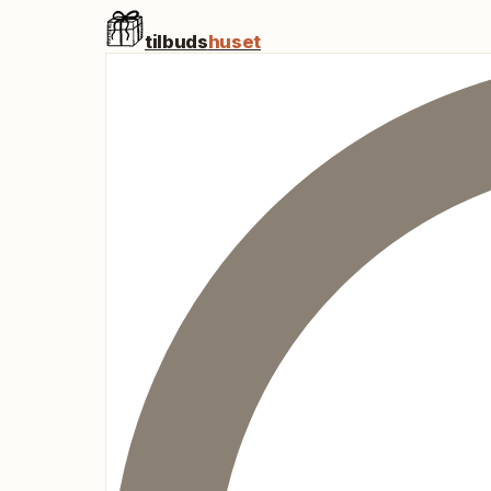
tilbuds
huset