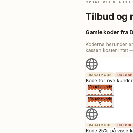
OPDATERET
6. AUGU
Tilbud og 
Gamle koder fra
D
Koderne herunder er t
kassen koster intet 
RABATKODE
UDLØBE
Kode for nye kunder
Vis rabatkode
5
Vis rabatkode
5
RABATKODE
UDLØBE
Kode 25% på visse ka