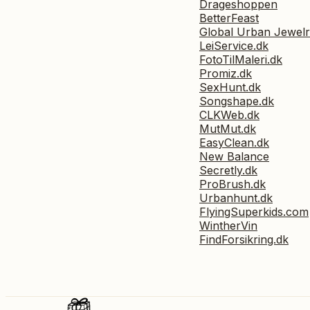
Drageshoppen
BetterFeast
Global Urban Jewel
LeiService.dk
FotoTilMaleri.dk
Promiz.dk
SexHunt.dk
Songshape.dk
CLKWeb.dk
MutMut.dk
EasyClean.dk
New Balance
Secretly.dk
ProBrush.dk
Urbanhunt.dk
FlyingSuperkids.com
WintherVin
FindForsikring.dk