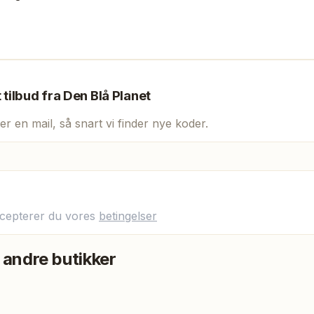
t tilbud fra
Den Blå Planet
er en mail, så snart vi finder nye koder.
ccepterer du vores
betingelser
 andre butikker