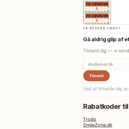
Vis rabatkode
5
Vis rabatkode
5
FÅ BESKED FØRST
Gå aldrig glip af e
Tilmeld dig — vi send
Tilmeld
Ved at tilmelde dig a
Rabatkoder til
Trodo
SmileZone.dk