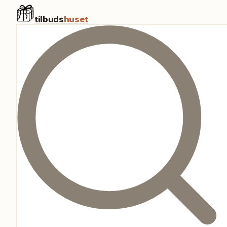
tilbuds
huset