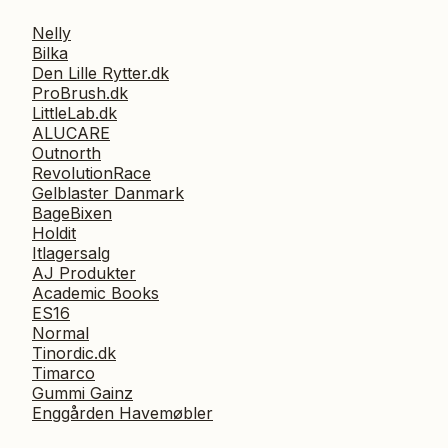
Nelly
Bilka
Den Lille Rytter.dk
ProBrush.dk
LittleLab.dk
ALUCARE
Outnorth
RevolutionRace
Gelblaster Danmark
BageBixen
Holdit
Itlagersalg
AJ Produkter
Academic Books
ES16
Normal
Tinordic.dk
Timarco
Gummi Gainz
Enggården Havemøbler