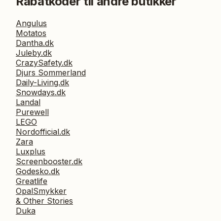
Rabatkoder til andre butikker
Angulus
Motatos
Dantha.dk
Juleby.dk
CrazySafety.dk
Djurs Sommerland
Daily-Living.dk
Snowdays.dk
Landal
Purewell
LEGO
Nordofficial.dk
Zara
Luxplus
Screenbooster.dk
Godesko.dk
Greatlife
OpalSmykker
& Other Stories
Duka