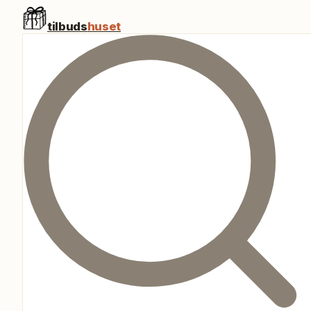
tilbuds
huset