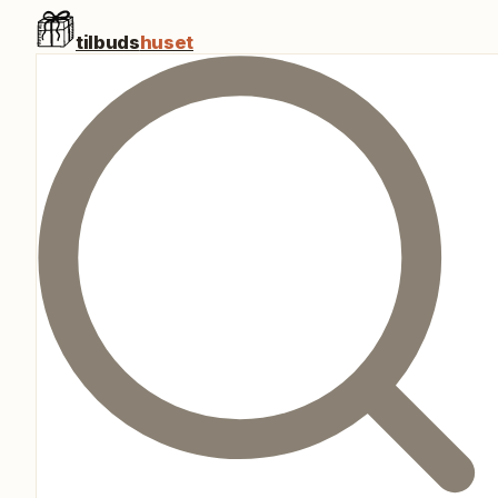
tilbuds
huset