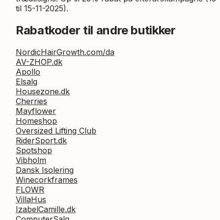
til 15-11-2025).
Rabatkoder til andre butikker
NordicHairGrowth.com/da
AV-ZHOP.dk
Apollo
Elsalg
Housezone.dk
Cherries
Mayflower
Homeshop
Oversized Lifting Club
RiderSport.dk
Spotshop
Vibholm
Dansk Isolering
Winecorkframes
FLOWR
VillaHus
IzabelCamille.dk
ComputerSalg