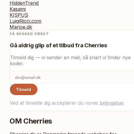
HiddenTrend
Kasami
KISPUS
LuigiRicci.com
Marjoe.dk
FÅ BESKED FØRST
Gå aldrig glip af et tilbud fra
Cherries
Tilmeld dig — vi sender en mail, så snart vi finder nye
koder.
Tilmeld
Ved at tilmelde dig accepterer du vores
betingelser
OM
Cherries