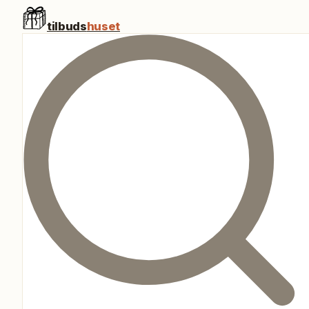
tilbuds
huset