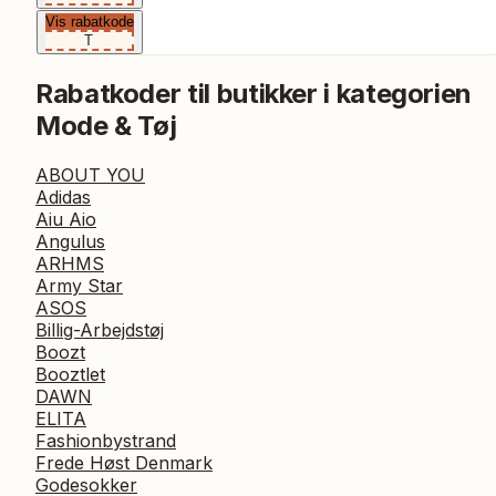
Vis rabatkode
T
Rabatkoder til butikker i kategorien
Mode & Tøj
ABOUT YOU
Adidas
Aiu Aio
Angulus
ARHMS
Army Star
ASOS
Billig-Arbejdstøj
Boozt
Booztlet
DAWN
ELITA
Fashionbystrand
Frede Høst Denmark
Godesokker