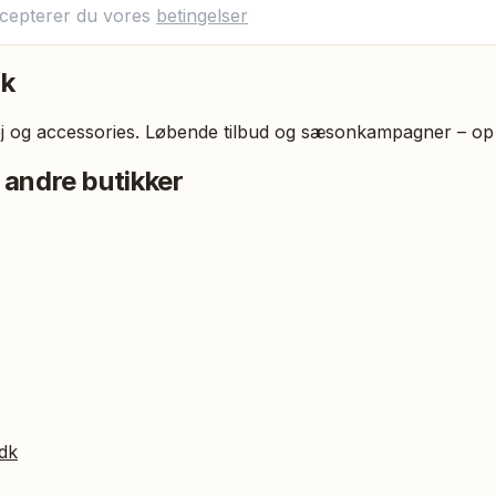
ccepterer du vores
betingelser
dk
j og accessories. Løbende tilbud og sæsonkampagner – op 
 andre butikker
dk