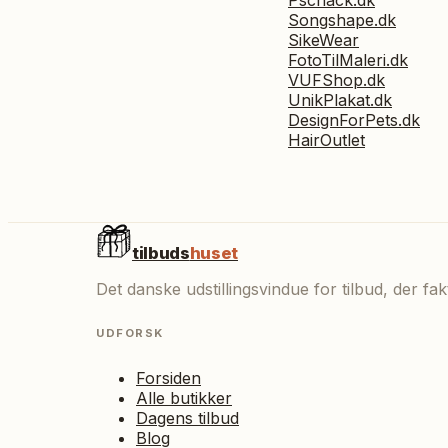
Pschack.dk
Songshape.dk
SikeWear
FotoTilMaleri.dk
VUFShop.dk
UnikPlakat.dk
DesignForPets.dk
HairOutlet
tilbuds
huset
Det danske udstillingsvindue for tilbud, der f
UDFORSK
Forsiden
Alle butikker
Dagens tilbud
Blog