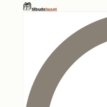
tilbuds
huset