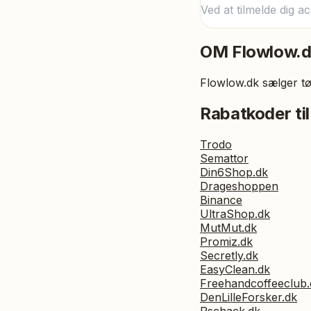
Ved at tilmelde dig a
OM
Flowlow.
Flowlow.dk sælger tø
Rabatkoder til
Trodo
Semattor
Din6Shop.dk
Drageshoppen
Binance
UltraShop.dk
MutMut.dk
Promiz.dk
Secretly.dk
EasyClean.dk
Freehandcoffeeclub.
DenLilleForsker.dk