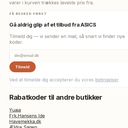
varer i kurven trækkes laveste pris fra.
FÅ BESKED FØRST
Gå aldrig glip af et tilbud fra
ASICS
Tilmeld dig — vi sender en mail, så snart vi finder nye
koder.
Tilmeld
Ved at tilmelde dig accepterer du vores
betingelser
Rabatkoder til andre butikker
Yuaia
Frk.Hansens Ide
Havemekka.dk
Ældre Sagen