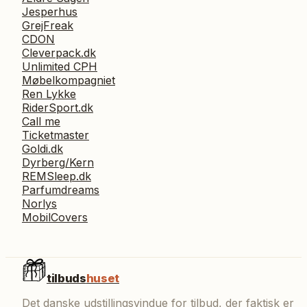
Jesperhus
GrejFreak
CDON
Cleverpack.dk
Unlimited CPH
Møbelkompagniet
Ren Lykke
RiderSport.dk
Call me
Ticketmaster
Goldi.dk
Dyrberg/Kern
REMSleep.dk
Parfumdreams
Norlys
MobilCovers
tilbuds
huset
Det danske udstillingsvindue for tilbud, der faktisk er