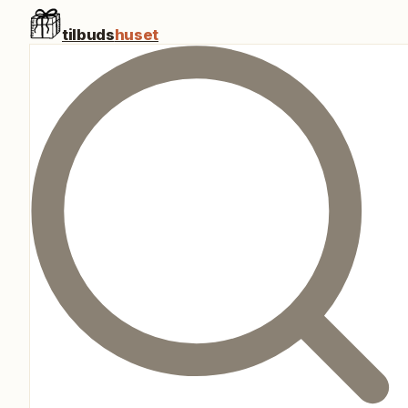
tilbuds
huset