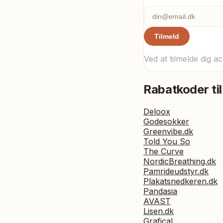
Tilmeld
Ved at tilmelde dig a
Rabatkoder til
Deloox
Godesokker
Greenvibe.dk
Told You So
The Curve
NordicBreathing.dk
Pamrideudstyr.dk
Plakatsnedkeren.dk
Pandasia
AVAST
Lisen.dk
Grafical