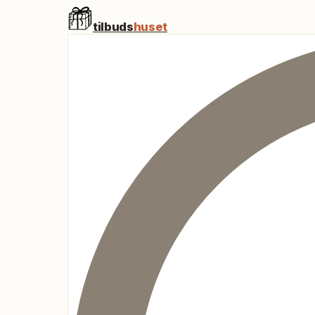
tilbuds
huset