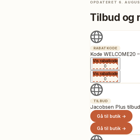
OPDATERET
6. AUGU
Tilbud og 
RABATKODE
Kode WELCOME20 – 
Vis rabatkode
0
Vis rabatkode
0
TILBUD
Jacobsen Plus tilbud
Gå til butik →
Gå til butik →