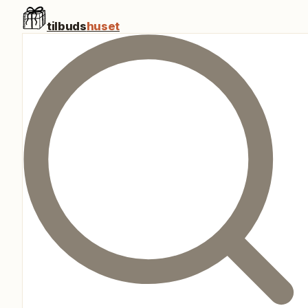
tilbuds
huset