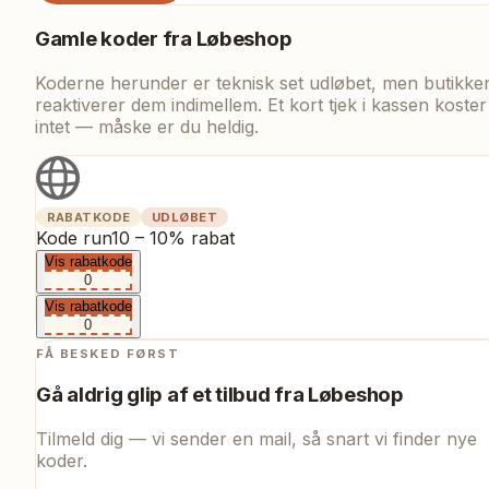
Gamle koder fra
Løbeshop
Koderne herunder er teknisk set udløbet, men butikke
reaktiverer dem indimellem. Et kort tjek i kassen koster
intet — måske er du heldig.
RABATKODE
UDLØBET
Kode run10 – 10% rabat
Vis rabatkode
0
Vis rabatkode
0
FÅ BESKED FØRST
Gå aldrig glip af et tilbud fra
Løbeshop
Tilmeld dig — vi sender en mail, så snart vi finder nye
koder.