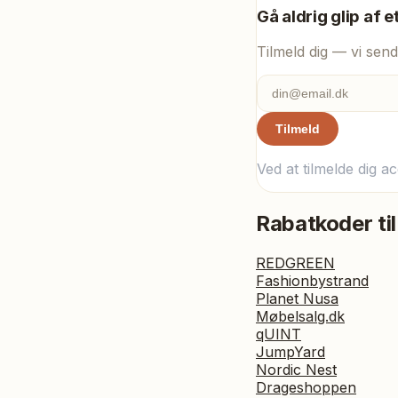
Gå aldrig glip af e
Tilmeld dig — vi send
Tilmeld
Ved at tilmelde dig a
Rabatkoder til
REDGREEN
Fashionbystrand
Planet Nusa
Møbelsalg.dk
qUINT
JumpYard
Nordic Nest
Drageshoppen