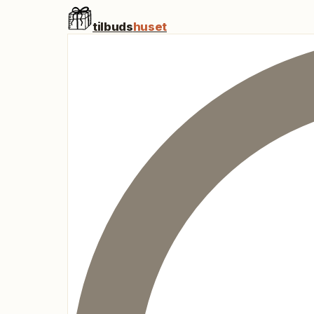
tilbuds
huset