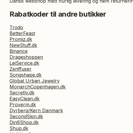
Dansk webshop med hurtig levering og nem returnerin
Rabatkoder til andre butikker
Trodo
BetterFeast
Promiz.dk
NewStuff.dk
Binance
Drageshoppen
LeiService.dk
Zenffuser
Songshape.dk
Global Urban Jewelry
MonarchCopenhagen.dk
Secretly.dk
EasyClean.dk
Proverm.dk
Dyrberg/Kern Danmark
SecondSkin.dk
Din6Shop.dk
Shup.dk