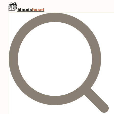
tilbuds
huset