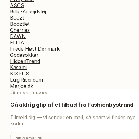
ASOS
Billig-Arbejdstøj
Boozt
Booztlet
Cherries
DAWN
ELITA
Frede Høst Denmark
Godesokker
HiddenTrend
Kasami
KISPUS
LuigiRicci.com
Marjoe.dk
FÅ BESKED FØRST
Gå aldrig glip af et tilbud fra
Fashionbystrand
Tilmeld dig — vi sender en mail, så snart vi finder nye
koder.