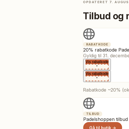
OPDATERET
7. AUGUS
Tilbud og 
RABATKODE
20% rabatkode Pad
Gyldig til
31. decemb
Vis rabatkode
*
Vis rabatkode
*
Rabatkode ~20% (ok
TILBUD
Padelshoppen tilbud
Gå til butik →