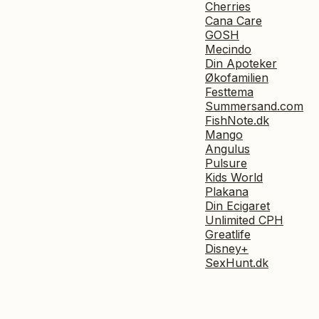
Cherries
Cana Care
GOSH
Mecindo
Din Apoteker
Økofamilien
Festtema
Summersand.com
FishNote.dk
Mango
Angulus
Pulsure
Kids World
Plakana
Din Ecigaret
Unlimited CPH
Greatlife
Disney+
SexHunt.dk