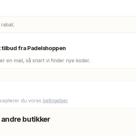
 rabat.
t tilbud fra
Padelshoppen
er en mail, så snart vi finder nye koder.
ccepterer du vores
betingelser
 andre butikker