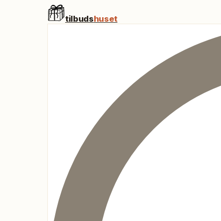
tilbuds
huset