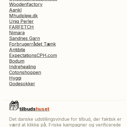
Woodenfactory
Aankl
Mhudpleje.dk
Uniq Perler
FARFETCH
Nimara
Sandnes Garn
Forbrugerrådet Tænk
Antibite
ExpectationsCPH.com
Bodum
Indrehealing
Cotonshoppen
Hyggi
Godesokker
tilbuds
huset
Det danske udstillingsvindue for tilbud, der faktisk er
værd at klikke på. Friske kampagner og verificerede