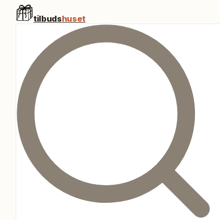
tilbuds
huset