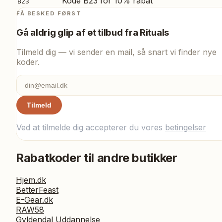
Kode B23 for 10% rabat
B23
FÅ BESKED FØRST
Gå aldrig glip af et tilbud fra
Rituals
Tilmeld dig — vi sender en mail, så snart vi finder nye
koder.
Tilmeld
Ved at tilmelde dig accepterer du vores
betingelser
Rabatkoder til andre butikker
Hjem.dk
BetterFeast
E-Gear.dk
RAW58
Gyldendal Uddannelse