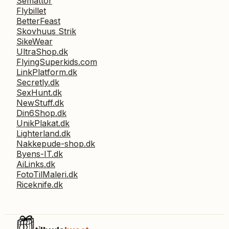
Semattor
Flybillet
BetterFeast
Skovhuus Strik
SikeWear
UltraShop.dk
FlyingSuperkids.com
LinkPlatform.dk
Secretly.dk
SexHunt.dk
NewStuff.dk
Din6Shop.dk
UnikPlakat.dk
Lighterland.dk
Nakkepude-shop.dk
Byens-IT.dk
AiLinks.dk
FotoTilMaleri.dk
Riceknife.dk