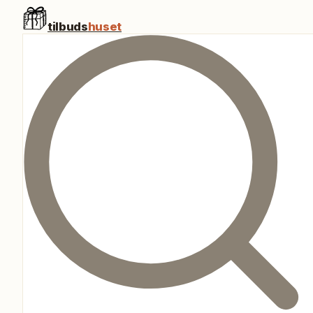
tilbuds
huset