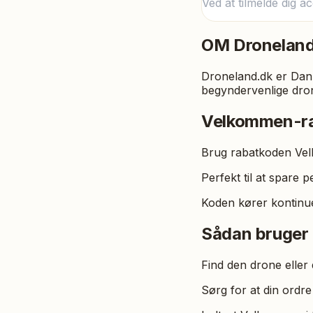
Ved at tilmelde dig a
OM
Dronelan
Droneland.dk er Danm
begyndervenlige droner
Velkommen-ra
Brug rabatkoden Vel
Perfekt til at spare 
Koden kører kontinue
Sådan bruger
Find den drone eller
Sørg for at din ordre