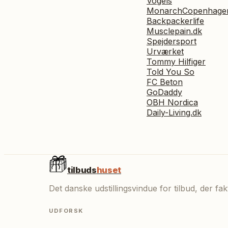
Vogels
MonarchCopenhage
Backpackerlife
Musclepain.dk
Spejdersport
Urværket
Tommy Hilfiger
Told You So
FC Beton
GoDaddy
OBH Nordica
Daily-Living.dk
tilbuds
huset
Det danske udstillingsvindue for tilbud, der f
UDFORSK