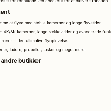
eltet for rabatkode ved checkout for at aktivere rabatten.
ment
e at flyve med stabile kameraer og lange flyvetider.
r: 4K/8K kameraer, lange rækkevidder og avancerede funkt
oner til den ultimative flyoplevelse.
erier, ladere, propeller, tasker og meget mere.
 andre butikker