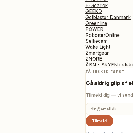
E-Gear.dk
GEEKD
Gelblaster Danmark
Greenline
POWER
RobotterOnline
Selfiecam
Wake Light
Zmartgear
ZNORE
ÅBN - SKYEN indekl
FÅ BESKED FØRST
Gå aldrig glip af e
Tilmeld dig — vi send
Tilmeld