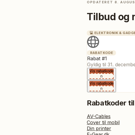
OPDATERET
8. AUGU
Tilbud og 
💻
ELEKTRONIK & GADG
RABATKODE
Rabat #1
Gyldig til
31. decemb
Vis rabatkode
n
Vis rabatkode
n
Rabatkoder til
AV-Cables
Cover til mobil
Din printer
E-Gear.dk