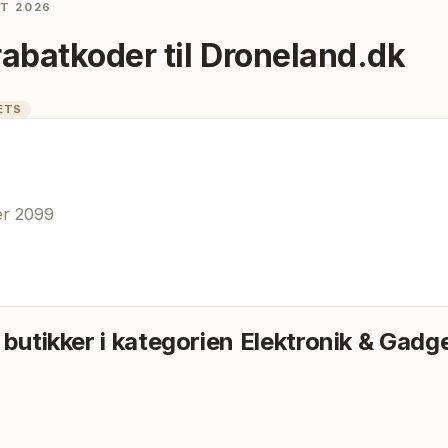
ST 2026
rabatkoder til
Droneland.dk
ETS
er 2099
 butikker i kategorien
Elektronik & Gadg