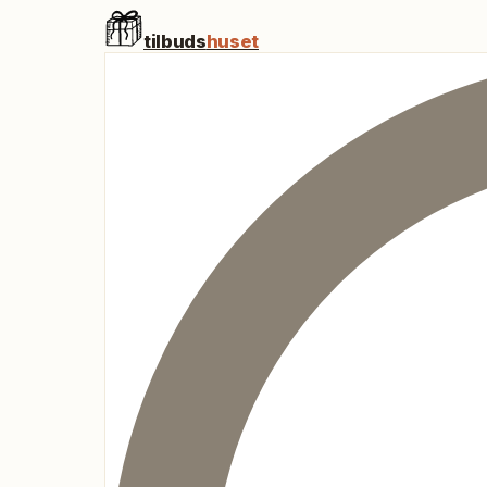
tilbuds
huset