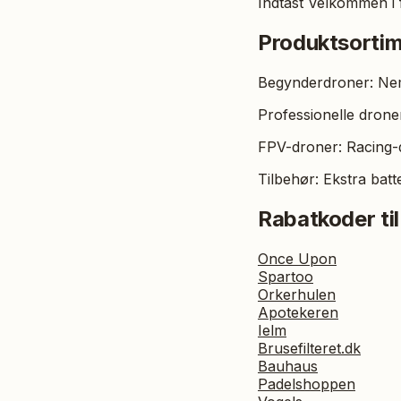
Indtast Velkommen i f
Produktsorti
Begynderdroner: Nemm
Professionelle drone
FPV-droner: Racing-dr
Tilbehør: Ekstra batt
Rabatkoder til
Once Upon
Spartoo
Orkerhulen
Apotekeren
Ielm
Brusefilteret.dk
Bauhaus
Padelshoppen