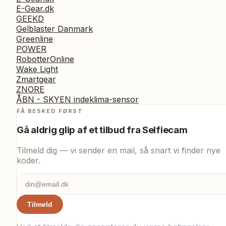
E-Gear.dk
GEEKD
Gelblaster Danmark
Greenline
POWER
RobotterOnline
Wake Light
Zmartgear
ZNORE
ÅBN - SKYEN indeklima-sensor
FÅ BESKED FØRST
Gå aldrig glip af et tilbud fra
Selfiecam
Tilmeld dig — vi sender en mail, så snart vi finder nye
koder.
Tilmeld