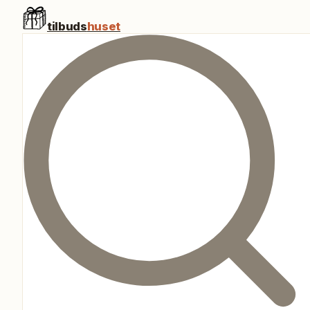
tilbuds
huset