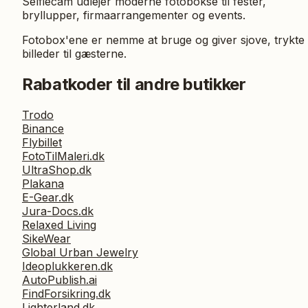
Selfiecam udlejer moderne fotobokse til fester,
bryllupper, firmaarrangementer og events.
Fotobox'ene er nemme at bruge og giver sjove, trykte
billeder til gæsterne.
Rabatkoder til andre butikker
Trodo
Binance
Flybillet
FotoTilMaleri.dk
UltraShop.dk
Plakana
E-Gear.dk
Jura-Docs.dk
Relaxed Living
SikeWear
Global Urban Jewelry
Ideoplukkeren.dk
AutoPublish.ai
FindForsikring.dk
Lighterland.dk