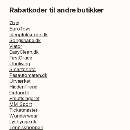
Rabatkoder til andre butikker
Zizzi
EuroToys
Ideoplukkeren.dk
Songshape.dk
Viator
EasyClean.dk
FirstGrade
Unoliving
Smartphoto
Pasautomaten.dk
Urværket
HiddenTrend
Outnorth
Friluftslageret
MM Sport
Ticketmaster
Wunderwear
Lyshygge.dk
Tennisshoppen