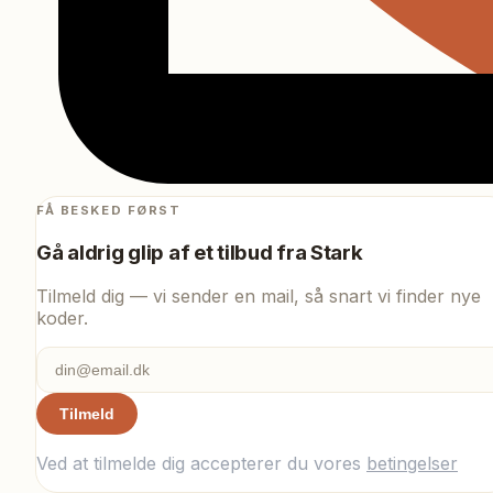
FÅ BESKED FØRST
Gå aldrig glip af et tilbud fra
Stark
Tilmeld dig — vi sender en mail, så snart vi finder nye
koder.
Tilmeld
Ved at tilmelde dig accepterer du vores
betingelser