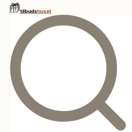
tilbuds
huset