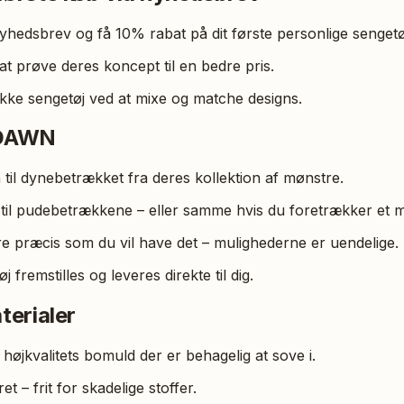
hedsbrev og få 10% rabat på dit første personlige sengetø
t prøve deres koncept til en bedre pris.
ikke sengetøj ved at mixe og matche designs.
 DAWN
n til dynebetrækket fra deres kollektion af mønstre.
 til pudebetrækkene – eller samme hvis du foretrækker et 
e præcis som du vil have det – mulighederne er uendelige.
j fremstilles og leveres direkte til dig.
terialer
i højkvalitets bomuld der er behagelig at sove i.
 – frit for skadelige stoffer.