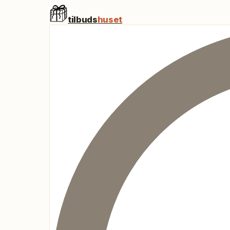
tilbuds
huset