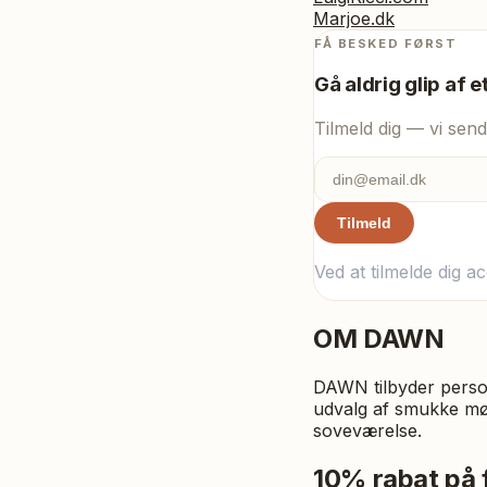
Marjoe.dk
FÅ BESKED FØRST
Gå aldrig glip af e
Tilmeld dig — vi send
Tilmeld
Ved at tilmelde dig a
OM
DAWN
DAWN tilbyder person
udvalg af smukke møns
soveværelse.
10% rabat på 