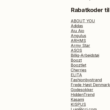
Rabatkoder til
ABOUT YOU
Adidas
Aiu Aio
Angulus
ARHMS
Army Star
ASOS
Billig-Arbejdstøj
Boozt
Booztlet
Cherries
ELITA
Fashionbystrand
Frede Høst Denmark
Godesokker
HiddenTrend
Kasami
KISPUS
LuigiRicci.com