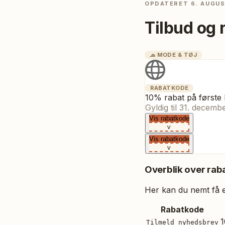
OPDATERET
6. AUGU
Tilbud og 
🧢
MODE & TØJ
RABATKODE
10% rabat på første 
Gyldig til
31. decemb
Vis rabatkode
v
Vis rabatkode
v
Overblik over raba
Her kan du nemt få et
Rabatkode
1
Tilmeld nyhedsbrev