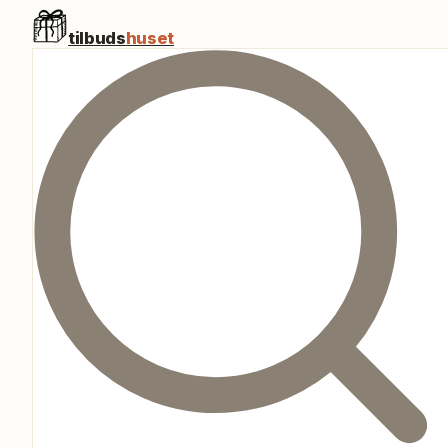
tilbuds
huset