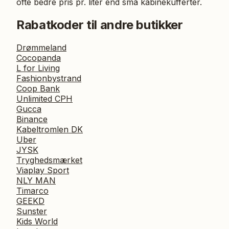
ofte bedre pris pr. liter end små kabinekufferter.
Rabatkoder til andre butikker
Drømmeland
Cocopanda
L for Living
Fashionbystrand
Coop Bank
Unlimited CPH
Gucca
Binance
Kabeltromlen DK
Uber
JYSK
Tryghedsmærket
Viaplay Sport
NLY MAN
Timarco
GEEKD
Sunster
Kids World