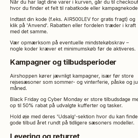
Når du har lagt dine varer i kurven, går du til checkou
hvor du finder et felt til rabatkode eller kampagnekode
Indtast din kode (f.eks. AIR500LEV for gratis fragt) og
klik på 'Anvend'. Rabatten eller fordelen træder i kraft
med det samme.
Vær opmærksom på eventuelle mindstekøbskrav –
nogle koder kræver et minimumskøb før de aktiveres.
Kampagner og tilbudsperioder
Airshoppen kører jævnligt kampagner, især før store
rejsesæsoner som sommer- og vinterferie, påske og jul
måned.
Black Friday og Cyber Monday er store tilbudsdage m
op til 50% rabat på udvalgte kufferter og tasker.
Hold øje med deres 'Udsalg'-sektion hvor du kan finde
gode tilbud året rundt på tidligere sæsoners modeller.
Levering og returret