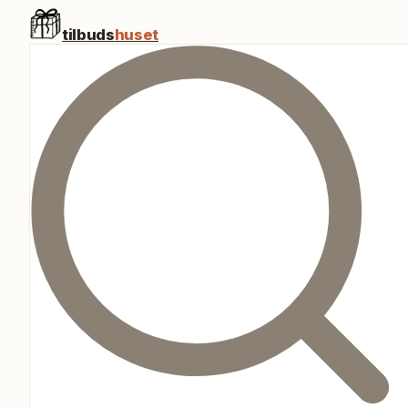
tilbuds
huset