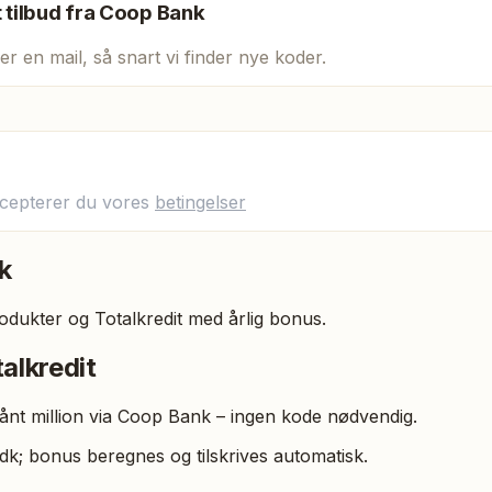
t tilbud fra
Coop Bank
er en mail, så snart vi finder nye koder.
ccepterer du vores
betingelser
k
dukter og Totalkredit med årlig bonus.
alkredit
lånt million via Coop Bank – ingen kode nødvendig.
; bonus beregnes og tilskrives automatisk.