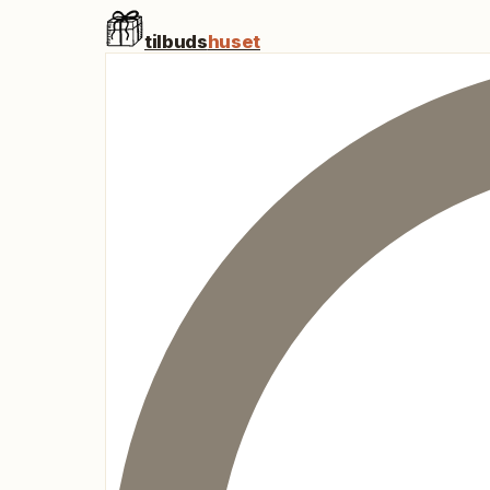
tilbuds
huset