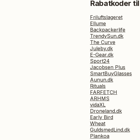
Rabatkoder til
Friluftslageret
Ellume
Backpackerlife
TrendySun.dk
The Curve
Juleby.dk
E-Gear.dk
Sport24
Jacobsen Plus
SmartBuyGlasses
Aunun.dk
Rituals
FARFETCH
ARHMS
vidaXL
Droneland.dk
Early Bird
Wheat
GuldsmedLind.dk
Plankoa