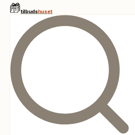
tilbuds
huset