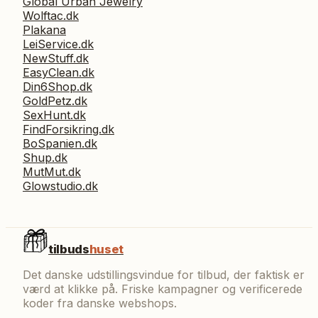
Global Urban Jewelry
Wolftac.dk
Plakana
LeiService.dk
NewStuff.dk
EasyClean.dk
Din6Shop.dk
GoldPetz.dk
SexHunt.dk
FindForsikring.dk
BoSpanien.dk
Shup.dk
MutMut.dk
Glowstudio.dk
tilbuds
huset
Det danske udstillingsvindue for tilbud, der faktisk er
værd at klikke på. Friske kampagner og verificerede
koder fra danske webshops.