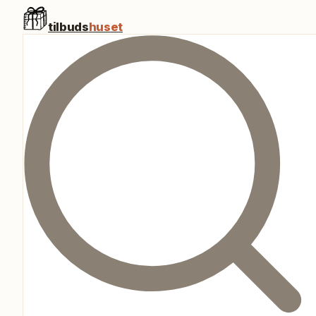
tilbuds
huset