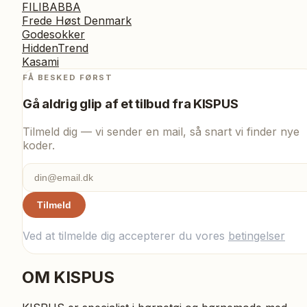
FILIBABBA
Frede Høst Denmark
Godesokker
HiddenTrend
Kasami
FÅ BESKED FØRST
Gå aldrig glip af et tilbud fra
KISPUS
Tilmeld dig — vi sender en mail, så snart vi finder nye
koder.
Tilmeld
Ved at tilmelde dig accepterer du vores
betingelser
OM
KISPUS