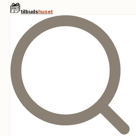
tilbuds
huset