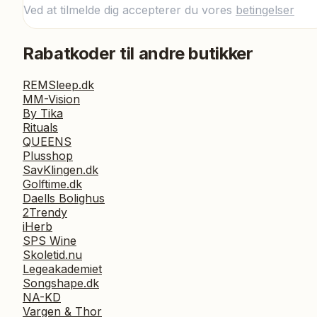
Ved at tilmelde dig accepterer du vores
betingelser
Rabatkoder til andre butikker
REMSleep.dk
MM-Vision
By Tika
Rituals
QUEENS
Plusshop
SavKlingen.dk
Golftime.dk
Daells Bolighus
2Trendy
iHerb
SPS Wine
Skoletid.nu
Legeakademiet
Songshape.dk
NA-KD
Vargen & Thor