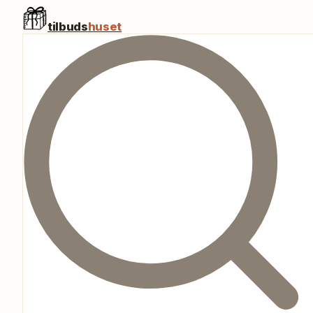
tilbuds
huset