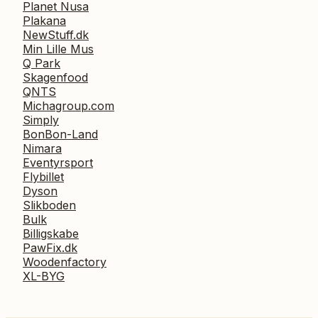
Planet Nusa
Plakana
NewStuff.dk
Min Lille Mus
Q Park
Skagenfood
QNTS
Michagroup.com
Simply
BonBon-Land
Nimara
Eventyrsport
Flybillet
Dyson
Slikboden
Bulk
Billigskabe
PawFix.dk
Woodenfactory
XL-BYG