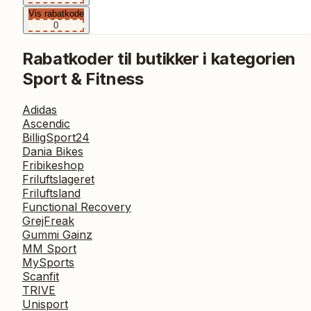
Vis rabatkode
0
Rabatkoder til butikker i kategorien
Sport & Fitness
Adidas
Ascendic
BilligSport24
Dania Bikes
Fribikeshop
Friluftslageret
Friluftsland
Functional Recovery
GrejFreak
Gummi Gainz
MM Sport
MySports
Scanfit
TRIVE
Unisport