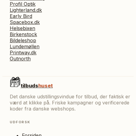
Profil Optik
Lighterland.dk
Early Bird
Spacebox.dk
Helsebixen
Birkenstock
Bildeleshop
Lundemøllen
Printway.dk
Outnorth
tilbuds
huset
Det danske udstillingsvindue for tilbud, der faktisk er
værd at klikke på. Friske kampagner og verificerede
koder fra danske webshops.
UDFORSK
Forsiden