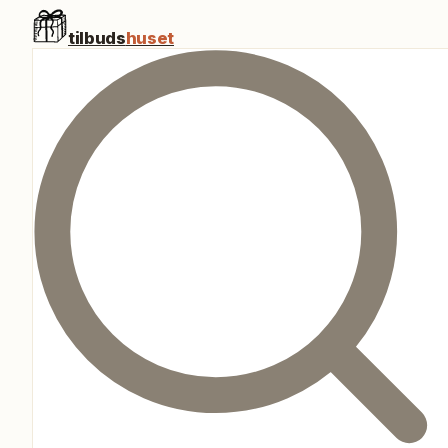
tilbuds
huset