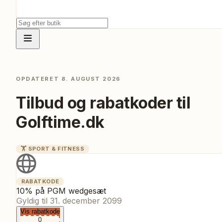
OPDATERET
8. AUGUST 2026
Tilbud og rabatkoder til
Golftime.dk
🏋️
SPORT & FITNESS
RABATKODE
10% på PGM wedgesæt
Gyldig til
31. december 2099
Vis rabatkode
0