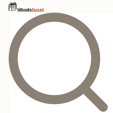
tilbuds
huset