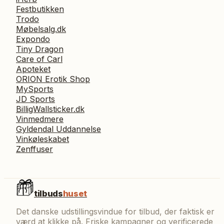
Festbutikken
Trodo
Møbelsalg.dk
Expondo
Tiny Dragon
Care of Carl
Apoteket
ORION Erotik Shop
MySports
JD Sports
BilligWallsticker.dk
Vinmedmere
Gyldendal Uddannelse
Vinkøleskabet
Zenffuser
tilbuds
huset
Det danske udstillingsvindue for tilbud, der faktisk er
værd at klikke på. Friske kampagner og verificerede