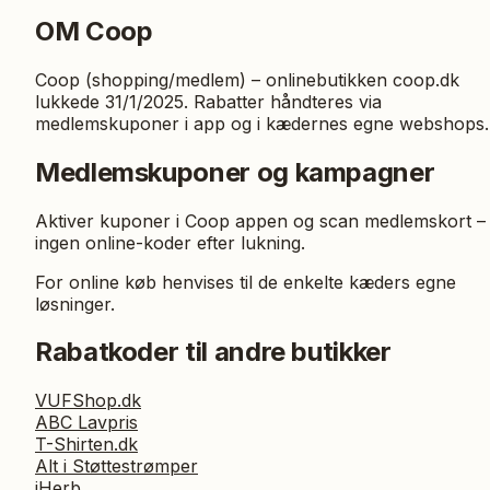
OM
Coop
Coop (shopping/medlem) – onlinebutikken coop.dk
lukkede 31/1/2025. Rabatter håndteres via
medlemskuponer i app og i kædernes egne webshops.
Medlemskuponer og kampagner
Aktiver kuponer i Coop appen og scan medlemskort –
ingen online-koder efter lukning.
For online køb henvises til de enkelte kæders egne
løsninger.
Rabatkoder til andre butikker
VUFShop.dk
ABC Lavpris
T-Shirten.dk
Alt i Støttestrømper
iHerb